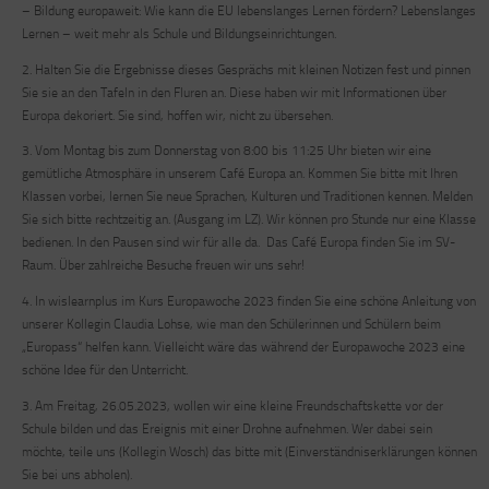
–
Bildung europaweit: Wie kann die EU lebenslanges Lernen fördern? Lebenslanges
Lernen – weit mehr als Schule und Bildungseinrichtungen.
2. Halten Sie die Ergebnisse dieses Gesprächs mit kleinen Notizen fest und pinnen
Sie sie an den Tafeln in den Fluren an. Diese haben wir mit Informationen über
Europa dekoriert. Sie sind, hoffen wir, nicht zu übersehen.
3.
Vom Montag bis zum Donnerstag
von 8:00 bis 11:25 Uhr bieten wir eine
gemütliche Atmosphäre in unserem Café Europa an. Kommen Sie bitte mit Ihren
Klassen vorbei, lernen Sie neue Sprachen, Kulturen und Traditionen kennen. Melden
Sie sich bitte rechtzeitig an. (Ausgang im LZ). Wir können pro Stunde nur eine Klasse
bedienen. In den Pausen sind wir für alle da. Das Café Europa finden Sie im SV-
Raum. Über zahlreiche Besuche freuen wir uns sehr!
4. In wislearnplus im Kurs Europawoche 2023 finden Sie eine schöne Anleitung von
unserer Kollegin Claudia Lohse, wie man den Schülerinnen und Schülern beim
„Europass“ helfen kann. Vielleicht wäre das während der Europawoche 2023 eine
schöne Idee für den Unterricht.
3.
Am Freitag, 26.05.2023
, wollen wir eine kleine Freundschaftskette vor der
Schule bilden und das Ereignis mit einer Drohne aufnehmen. Wer dabei sein
möchte, teile uns (Kollegin Wosch) das bitte mit (Einverständniserklärungen können
Sie bei uns abholen).