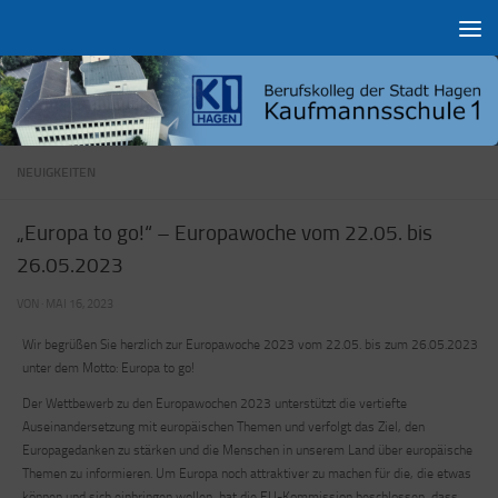
Zum Inhalt springen
NEUIGKEITEN
„Europa to go!“ – Europawoche vom 22.05. bis
26.05.2023
VON
·
MAI 16, 2023
Wir begrüßen Sie herzlich zur Europawoche 2023
vom 22.05. bis zum 26.05.2023
unter dem Motto: Europa to go!
Der Wettbewerb zu den Europawochen 2023 unterstützt die vertiefte
Auseinandersetzung mit europäischen Themen und verfolgt das Ziel, den
Europagedanken zu stärken und die Menschen in unserem Land über europäische
Themen zu informieren. Um Europa noch attraktiver zu machen für die, die etwas
können und sich einbringen wollen, hat die EU-Kommission beschlossen, dass