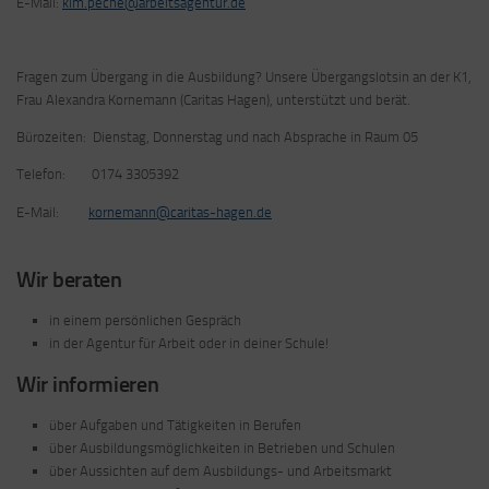
E-Mail:
kim.peche@arbeitsagentur.de
Fragen zum Übergang in die Ausbildung? Unsere Übergangslotsin an der K1,
Frau Alexandra Kornemann (Caritas Hagen), unterstützt und berät.
Bürozeiten: Dienstag, Donnerstag und nach Absprache in Raum 05
Telefon: 0174 3305392
E-Mail:
kornemann@caritas-hagen.de
Wir beraten
in einem persönlichen Gespräch
in der Agentur für Arbeit oder in deiner Schule!
Wir informieren
über Aufgaben und Tätigkeiten in Berufen
über Ausbildungsmöglichkeiten in Betrieben und Schulen
über Aussichten auf dem Ausbildungs- und Arbeitsmarkt