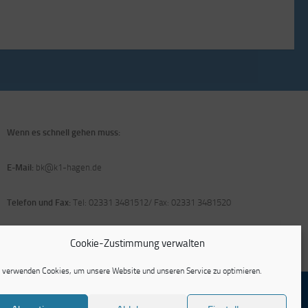
Wenn es schnell gehen muss:
E-Mail:
bk@k1-hagen.de
Telefon und Fax:
Tel: 02331 3481512/ Fax: 02331 3481520
Cookie-Zustimmung verwalten
 verwenden Cookies, um unsere Website und unseren Service zu optimieren.