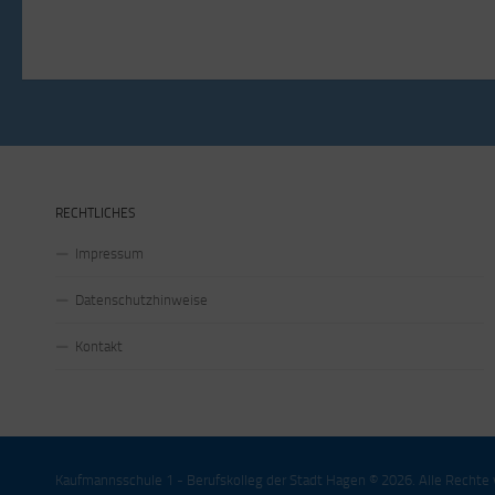
RECHTLICHES
Impressum
Datenschutzhinweise
Kontakt
Kaufmannsschule 1 - Berufskolleg der Stadt Hagen © 2026. Alle Rechte 