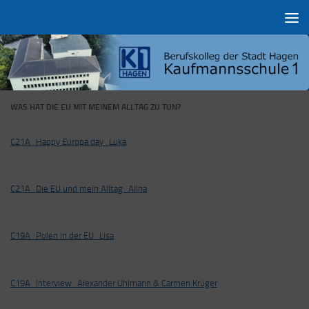
Zum Inhalt springen
WAS HAT DIE EU MIT MEINEM ALLTAG ZU TUN?
C21A_Happy Europa day_Luka
C21A_Die EU und mein Alltag_Alina
C19A_Polen in der EU_Lisa
C19A_Interview_Alexander Uhlmann & Carmen Krüger