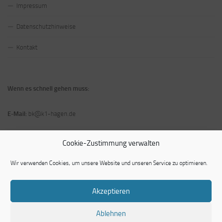
Impressum
Datenschutzhinweise
Kontakt
Wenn es schnell gehen muss:
E-Mail:
bk@k1-hagen.de
Telefon und Fax:
Tel: 02331 3481512/ Fax: 02331 3481520
Cookie-Zustimmung verwalten
Wir verwenden Cookies, um unsere Website und unseren Service zu optimieren.
Akzeptieren
Kaufmannsschule 1 - Berufskolleg der Stadt Hagen © 2026. Alle Rechte
Ablehnen
vorbehalten.