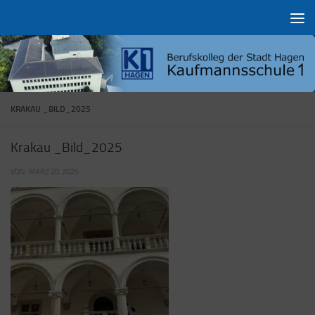
Zum Inhalt springen
KRAKAU _BILD_2025
Krakau _Bild_2025
VON
·
MÄRZ 20, 2025