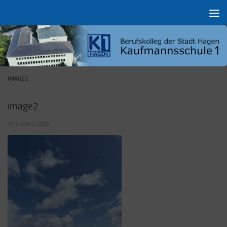
Zum Inhalt springen
IMAGE2
image2
VON
·
JUNI 3, 2025