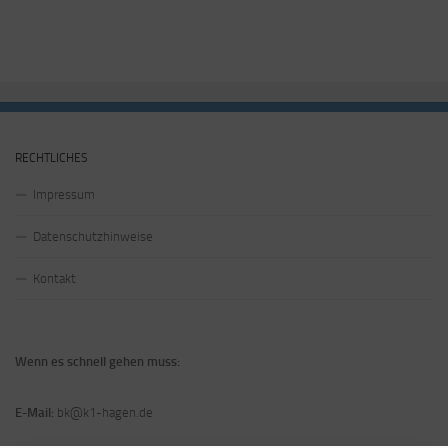
RECHTLICHES
Impressum
Datenschutzhinweise
Kontakt
Wenn es schnell gehen muss:
E-Mail:
bk@k1-hagen.de