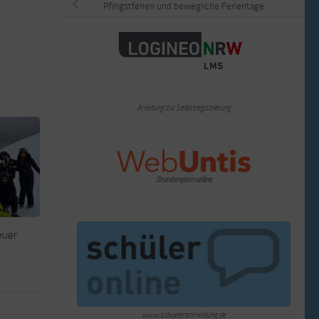
Pfingstferien und bewegliche Ferientage
Anleitung zur Selbstregistrierung
Stundenplan online
euer
www.schueleranmeldung.de