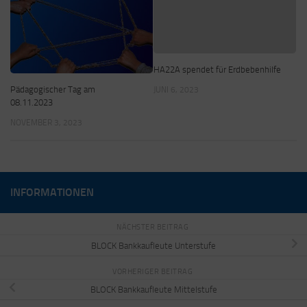
HA22A spendet für Erdbebenhilfe
Pädagogischer Tag am
JUNI 6, 2023
08.11.2023
NOVEMBER 3, 2023
INFORMATIONEN
NÄCHSTER BEITRAG
BLOCK Bankkaufleute Unterstufe
VORHERIGER BEITRAG
BLOCK Bankkaufleute Mittelstufe