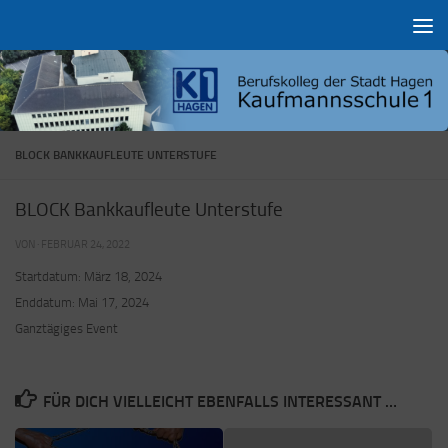
Zum Inhalt springen
BLOCK BANKKAUFLEUTE UNTERSTUFE
BLOCK Bankkaufleute Unterstufe
VON
·
FEBRUAR 24, 2022
Startdatum:
März 18, 2024
Enddatum:
Mai 17, 2024
Ganztägiges Event
FÜR DICH VIELLEICHT EBENFALLS INTERESSANT …