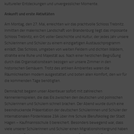
kultureller Entdeckungen und unvergesslicher Momente.
Ankunft und erste Aktivitäten
Am Montag, den 27. Mai, erreichten wir das prachtvolle Schloss Trebnitz.
Inmitten der malerischen Landschaft von Brandenburg liegt das imposante
Schloss Trebnitz, ein Ort voller Geschichte und Kultur, der jedes Jahr unsere
Schülerinnen und Schüler zu einem einzigartigen Austauschprogramm
einlädt. Das Schloss, umgeben von weiten Feldern und dichten Wäldern,
strahlte eine Ruhe und Majestät aus. Nach einer herzlichen Begrüßung
durch das Organisationsteam bezogen wir unsere Zimmer in den
historischen Gemäuern. Trotz des antiken Ambientes waren die
Räumlichkeiten modern ausgestattet und boten allen Komfort, den wir für
die kommenden Tage benötigten.
Demnächst begann unser Abenteuer sofort mit zahlreichen
Kennenlernspielen, die das Eis zwischen den deutschen und polnischen
Schülerinnen und Schülern schnell brachen. Der Abend wurde durch eine
beeindruckende Präsentation der deutschen Schülerinnen und Schüler der
Internationalen Förderklasse 23A über ihre Schule (Berufskolleg der Stadt
Hagen – Kaufmannsschule I) bereichert. Besonders bewegend war, dass
viele unserer Schülerinnen und Schüler einen Migrationshintergrund haben