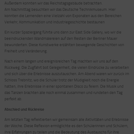
Außerdem konnten wir das Reichstagsgebäude betrachten.
Am Nachmittag besuchten wir das Deutsche Technikmuseum. Hier
konnten die Lernenden eine Vielzahl von Exponaten aus den Bereichen
Verkehr, Kommunikation und Industriegeschichte bestaunen
Ein kurzer Spaziergang führte uns dann zur East Side Gallery, wo wir die
beeindruckenden Wandmalereien auf den Resten der Berliner Mauer
bewunderten. Diese Kunstwerke erzählten bewegende Geschichten von
Freiheit und Veränderung.
Nach einem langen und ereignisreichen Tag machten wir uns auf den
Rückweg. Die Zugfahrt bot Gelegenheit, die vielen Eindrücke zu verarbeiten
und sich über die Erlebnisse auszutauschen. Am Abend waren wir zurück im
Schloss Trebnitz, wo die Schüler trotz der Müdigkeit noch die Energie
hatten, ihre Erlebnisse in einer spontanen Disco zu feiern. Die Musik und
das Tanzen brachten alle noch einmal zusammen und rundeten den Tag
perfekt ab.
Abschied und Rückreise
Am letzten Tag reflektierten wir gemeinsam alle Aktivitäten und Erlebnisse
der Woche. Diese Reflexion ermöglichte es den Schülerinnen und Schülern,
ihre Erfahrungen zu teilen und die Bedeutung des Austauschs für ihre