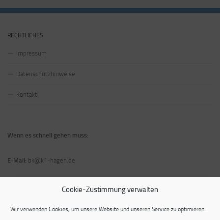
RECHTLICHES
Impressum
Datenschutzhinweise
Kontakt
Wenn es schnell gehen muss:
E-Mail:
bk@k1-hagen.de
Telefon und Fax:
Tel: 02331 3481512/ Fax: 02331 3481520
Cookie-Zustimmung verwalten
Wir verwenden Cookies, um unsere Website und unseren Service zu optimieren.