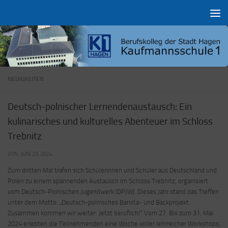
Zum Inhalt springen
NEUIGKEITEN
Deutsch-polnischer Lernendenaustausch: Ein
kulinarisches und kulturelles Abenteuer im Schloss
Trebnitz
VON
·
JUNI 29, 2024
Zum dritten Mal trafen sich Schülerinnen und Schüler aus Deutschland und
Polen zu einem spannenden Austausch im Schloss Trebnitz, organisiert
vom Deutsch-Polnischen Jugendwerk (DPJW). Dieses Jahr stand das Treffen
unter dem Motto: „Deutsch-polnisches Barista- und Backprojekt.
Zusammen kommen wir weiter. Jetzt beruflich!“ Vom 27. Bis zum 31. Mai
2024 erlebten die Teilnehmenden eine Woche voller lehrreicher Workshops,