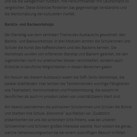
und sie die Gelegenheit nutzten, ihre Herkunftsländer mit Deutschland zu
vergleichen. Diese Einblicke förderten das gegenseitige Verständnis und
die Wertschätzung der kulturellen Vielfalt.
Barista- und Backworkshops
Der Dienstag war dem zentralen Thema des Austauschs gewidmet: den
Barista- und Backworkshops. In drei Modulen lernten die Schülerinnen und
Schüler die Kunst des Kaffeebrühens und des Backens kennen. Die
Workshops wurden von erfahrenen Baristas und Bäckern geleitet, die den
Jugendlichen nicht nur praktisches Wissen vermittelten, sondern auch
Einblicke in berufliche Möglichkeiten in diesen Bereichen gaben.
Ein Novum bei diesem Austausch waren die Soft-Skills-Workshops, die
parallel stattfanden. Hier lernten die Teilnehmenden wichtige Fähigkeiten
wie Teamarbeit, Kommunikation und Problemlösung, die sowohl im
beruflichen als auch im privaten Leben von unschätzbarem Wert sind.
Am Abend übernahmen die polnischen Schülerinnen und Schüler die Bühne
und stellten ihre Schule „Ekonomik“ aus Ratibor vor. Zusätzlich
präsentierten sie uns die schönsten Orte Polens, was bei unseren
Schülerinnen und Schülern großes Interesse weckte. Nun wissen sie genau,
welche Sehenswürdigkeiten sie bei einem zukünftigen Besuch in Polen